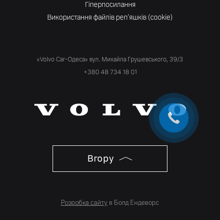
Гіперпосилання
Використання файлів реп'яшків (cookie)
«Volvo Car-Одеса» вул. Михайла Грушевського, 39/3
+380 48 734 18 01
Вгору
Розробка сайту
в Болд Ендеворс