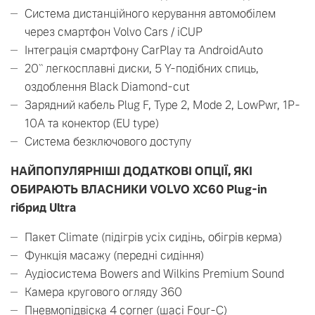
Cистема дистанційного керування автомобілем
через смартфон Volvo Cars / iCUP
Інтеграція смартфону CarPlay та AndroidAuto
20`` легкосплавні диски, 5 Y-подібних спиць,
оздоблення Black Diamond-cut
Зарядний кабель Plug F, Type 2, Mode 2, LowPwr, 1P-
10A та конектор (EU type)
Система безключового доступу
НАЙПОПУЛЯРНІШІ ДОДАТКОВІ ОПЦІЇ, ЯКІ
ОБИРАЮТЬ ВЛАСНИКИ VOLVO XC60 Plug-in
гібрид Ultra
Пакет Climate (підігрів усіх сидінь, обігрів керма)
Функція масажу (передні сидіння)
Аудіосистема Bowers and Wilkins Premium Sound
Камера кругового огляду 360
Пневмопідвіска 4 corner (шасі Four-C)