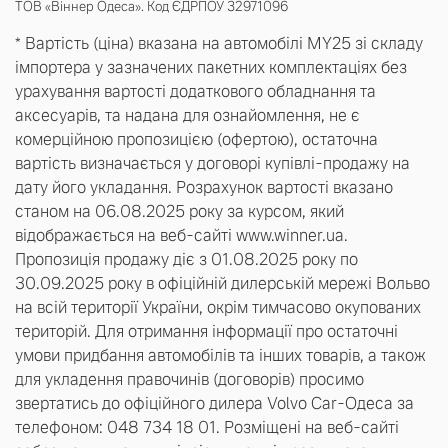
ТОВ «Віннер Одеса». Код ЄДРПОУ 32971096
* Вартість (ціна) вказана на автомобілі MY25 зі складу
імпортера у зазначених пакетних комплектаціях без
урахування вартості додаткового обладнання та
аксесуарів, та надана для ознайомлення, не є
комерційною пропозицією (офертою), остаточна
вартість визначається у договорі купівлі-продажу на
дату його укладання. Розрахунок вартості вказано
станом на 06.08.2025 року за курсом, який
відображається на веб-сайті www.winner.
ua.
Пропозиція продажу діє з 01.08.2025 року по
30.09.2025 року в офіційній дилерській мережі Вольво
на всій території України, окрім тимчасово окупованих
територій. Для отримання інформації про остаточні
умови придбання автомобілів та інших товарів, а також
для укладення правочинів (договорів) просимо
звертатись до офіційного дилера Volvo Сar-Одеса за
телефоном: 048 734 18 01. Розміщені на веб-сайті