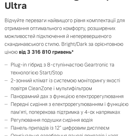
Ultra
Відчуйте переваги найвищого рівня комплектації для
отримання оптимального комфорту, розширених
можливостей підключення й неперевершеного
скандинавського стилю. Bright/Dark за орієнтовною
ціною
від 3 316 810 гривень*
Plug-in гібрид з 8-ступінчастою Geartronic та
технологією Start/Stop
2-зонний клімат із системою моніторингу якості
повітря CleanZone і мультифільтром
Панорамний дах з функцією електрорегулювання
Передні сидіння з електрорегулюванням і функцією
пам'яті, поперекова підтримка у 4-ох напрямках
Регулювання подушки сидіння водія
Панель приладів із 12” цифровим дисплеєм
Оригінальне оздоблення панелі приладів і карт