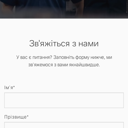
Зв'яжіться з нами
У вас є питання? Заповніть форму нижче, ми
зв'яжемося з вами якнайшвидше.
Ім'я*
Прізвище*