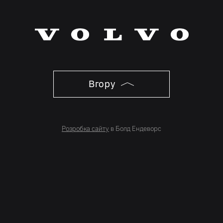
Вгору
Розробка сайту
в Болд Ендеворс