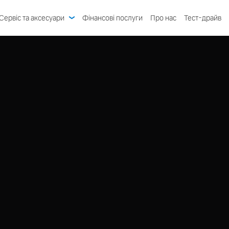
Сервіс та аксесуари
Фінансові послуги
Про нас
Тест-драйв
Гарантія Volvo
Система Volvo On Call
Ознайомитись
Технічне обслуговування та ремонт
Програма лояльності
Авто в наявності
Пропозиції сервісу
Оптимізація Polestar
Автомобілі з пробігом
Спеціальні пропозиції
Оригінальні запчастини
Запит на персональну пропозицію
Конфігуратор
Запис на сервіс