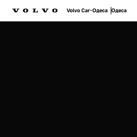
Volvo Car-Одеса
Одеса
Моделі
EX90
Електрокари
Орієнтовна вартість
від 3 783 770 гривень *
Ознайомитись
Тест-драйв