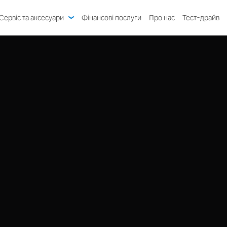
Сервіс та аксесуари
Фінансові послуги
Про нас
Тест-драйв
Гарантія Volvo
Система Volvo On Call
Ознайомитись
Технічне обслуговування та ремонт
Програма лояльності
Авто в наявності
Пропозиції сервісу
Оптимізація Polestar
Автомобілі з пробігом
Спеціальні пропозиції
Оригінальні запчастини
Запит на персональну пропозицію
Конфігуратор
Запис на сервіс