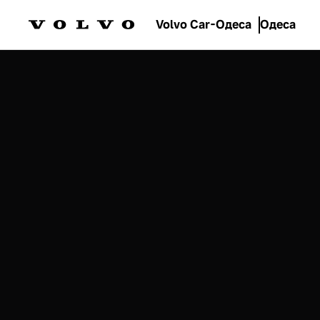
Volvo Car-Одеса
Одеса
Моделі
EX90
Електрокари
Орієнтовна вартість
від 3 783 770 гривень *
Ознайомитись
Тест-драйв